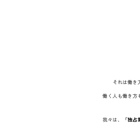
外部リンク
SATO中途採用はこちら
SATO社労士
それは働き
個人情報保護方針 ↗
情報セ
働く人も働き方
我々は、
「独占