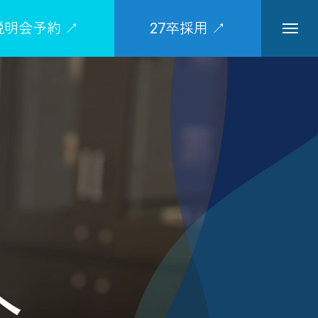
説明会予約 ↗
27卒採用 ↗
主な業務内容
へ