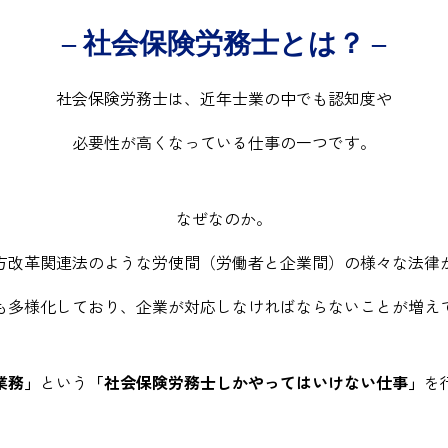
–
社会保険労務士とは
？ –
社会保険労務士は、近年士業の中でも認知度や
必要性が高くなっている仕事の一つです。
法人HP
なぜなのか。
方改革関連法のような労使間
（労働者と企業間）の様々な法律
キュリティ方針 ↗
各種認証
も多様化しており、
企業が対応しなければならないことが
増え
業務」
という
「社会保険労務士しかやってはいけない仕事」
を